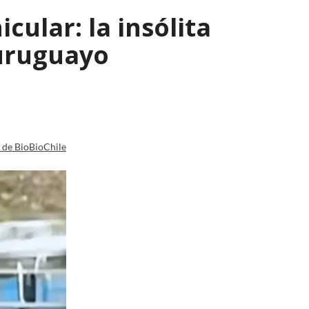
ular: la insólita
 uruguayo
a de BioBioChile