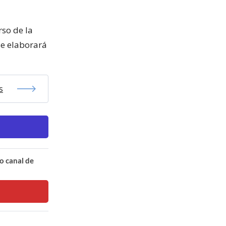
rso de la
se elaborará
s
o canal de