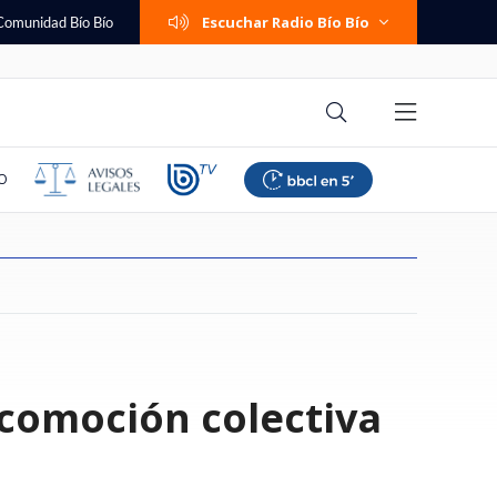
Escuchar Radio Bío Bío
Comunidad Bío Bío
O
eta prisión
lestina responde a
poyar suspensión de
 femenino: Colo
e cambió su trabajo
dra se niega a ser
mos familia":
a de seguridad por
Una persona fallecida y tres
Hunter Biden revela que cáncer
Banco Falabella anuncia cuenta
Paliza en Talcahuano: Everton
Ítalo Zúñiga recuerda los años
¿Cambio de política migratoria o
Trama penal contra AIEP:
Se viene el horario de verano
ocomoción colectiva
ara sujeto acusado
ajador israelí por
o afirma que "las
 a La U y mantuvo su
mi: "Te entrega la
ormas del patrimonio
 ante fiscalía pelea
a de escalada y
lesionados deja accidente en
de Joe Biden hizo metástasis a
corriente con apertura online y
goleó a Huachipato y recuperó
en que odió el "me están
continuidad incómoda?
querella destapa
2026: revisa cuándo será el
 y violar a mujer en
aza: "Carecen de
den perfeccionar"
 torneo
nario, pero sin
aniano
 y Lagos por pagos a
evisa aquí modelos
ruta que conecta Talca y San
los huesos: "Es doloroso y
mantención $0 permanente
terreno en la Liga de Primera
hueveando": "Sentía que era
contradicciones sobre los
cambio de hora según nuevo
a
Clemente
debilitante"
bullying"
pagarés de miles de alumnos
decreto