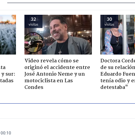
32
30
visitas
visitas
Video revela cómo se
Doctora Corde
sta
originó el accidente entre
de su relació
y sur:
José Antonio Neme y un
Eduardo Fuen
ctadas
motociclista en Las
tenía odio y 
Condes
detestaba"
 00:10