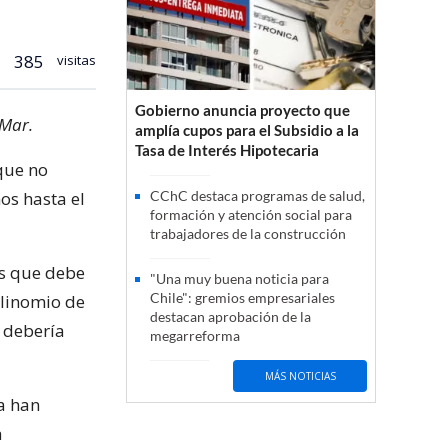
385
visitas
Gobierno anuncia proyecto que
 Mar.
amplía cupos para el Subsidio a la
Tasa de Interés Hipotecaria
 que no
os hasta el
CChC destaca programas de salud,
formación y atención social para
trabajadores de la construcción
es que debe
"Una muy buena noticia para
Chile": gremios empresariales
olinomio de
destacan aprobación de la
o debería
megarreforma
MÁS NOTICIAS
fa han
a