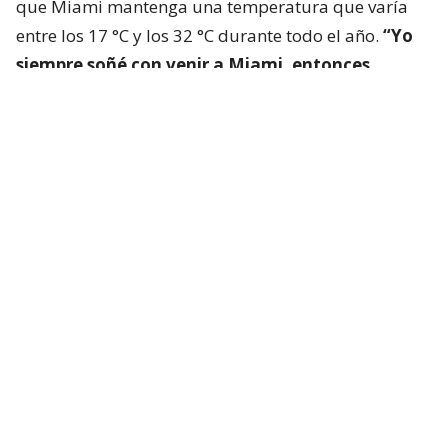
que Miami mantenga una temperatura que varía
entre los 17 °C y los 32 °C durante todo el año.
“Yo
siempre soñé con venir a Miami, entonces,
siempre me lo imaginaba todo muy celeste o
muy verde, con los colores muy intensos y en
realidad cuando llegué, era lo mismo que
imaginaba”,
revela la hualpenina.
“Acá decimos
que Miami no necesita filtro de colores”
, añade.
En cuanto a la eterna fiesta y diversión que exuda la
ciudad, la chilena cuenta que los habitantes de
Miami, conocen cómo venderse al mundo. “Aquí las
mujeres vamos a la discoteca, a cenar y a los yates,
de modo gratis porque es un negocio mostrar los
lujos”, sostiene Jennifer.
“Siento que Miami te entrega la vida de un