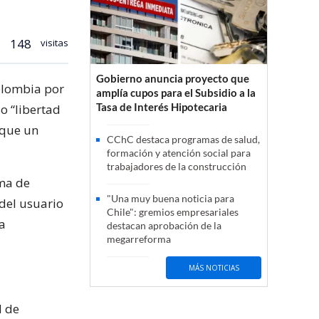
148
visitas
Gobierno anuncia proyecto que
olombia por
amplía cupos para el Subsidio a la
Tasa de Interés Hipotecaria
o “libertad
 que un
CChC destaca programas de salud,
formación y atención social para
trabajadores de la construcción
ema de
"Una muy buena noticia para
 del usuario
Chile": gremios empresariales
la
destacan aprobación de la
megarreforma
MÁS NOTICIAS
d de