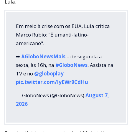
Lula.
Em meio à crise com os EUA, Lula critica
Marco Rubio: "É umanti-latino-
americano".
➡
#GloboNewsMais
– de segunda a
sexta, às 16h, na
#GloboNews
. Assista na
TV e no
@globoplay
pic.twitter.com/IyEWr9CdHu
— GloboNews (@GloboNews)
August 7,
2026