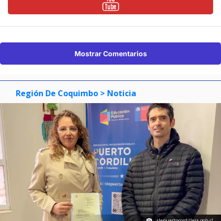
Mostrar Comentarios
Región De Coquimbo
> Noticia
slepuertocordillera.gob.cl