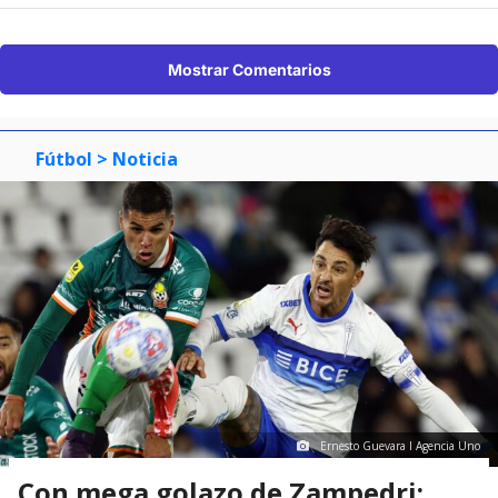
Mostrar Comentarios
Fútbol
> Noticia
Ernesto Guevara I Agencia Uno
Con mega golazo de Zampedri: