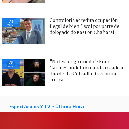
Contraloría acredita ocupación
91
visitas
ilegal de bien fiscal por parte de
delegado de Kast en Chañaral
"No les tengo miedo": Fran
78
visitas
García-Huidobro manda recado a
dúo de ’La Cofradía’ tras brutal
crítica
Espectáculos Y TV
> Última Hora