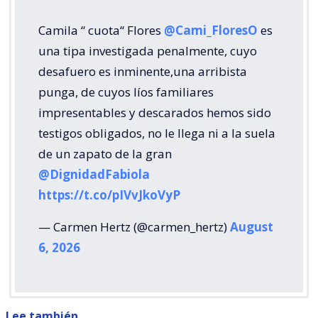
Camila “ cuota“ Flores
@Cami_FloresO
es
una tipa investigada penalmente, cuyo
desafuero es inminente,una arribista
punga, de cuyos líos familiares
impresentables y descarados hemos sido
testigos obligados, no le llega ni a la suela
de un zapato de la gran
@DignidadFabiola
https://t.co/pIVvJkoVyP
— Carmen Hertz (@carmen_hertz)
August
6, 2026
Lee también...