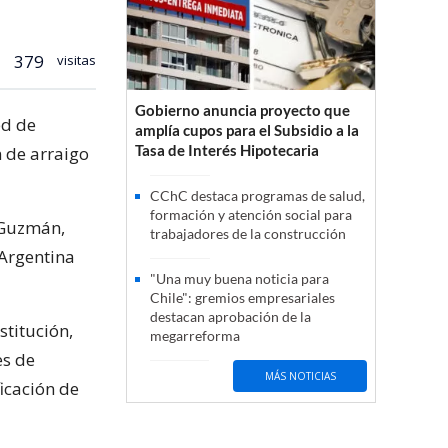
379
visitas
Gobierno anuncia proyecto que
ed de
amplía cupos para el Subsidio a la
Tasa de Interés Hipotecaria
n de arraigo
CChC destaca programas de salud,
formación y atención social para
r Guzmán,
trabajadores de la construcción
 Argentina
"Una muy buena noticia para
Chile": gremios empresariales
destacan aprobación de la
stitución,
megarreforma
es de
MÁS NOTICIAS
icación de