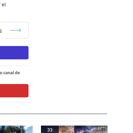
 el
s
o canal de
33