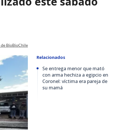
lizado este sábado
a de BioBioChile
Relacionados
Se entrega menor que mató
con arma hechiza a egipcio en
Coronel: víctima era pareja de
su mamá