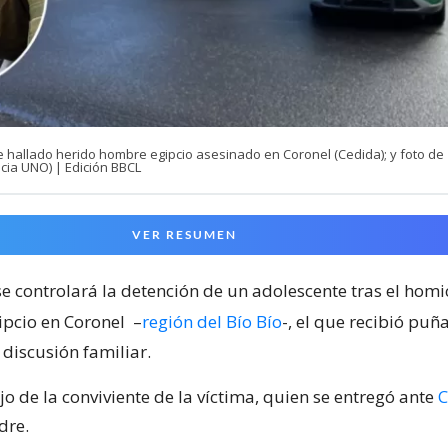
e hallado herido hombre egipcio asesinado en Coronel (Cedida); y foto de
cia UNO) | Edición BBCL
VER RESUMEN
e controlará la detención de un adolescente tras el homi
pcio en Coronel
–
región del Bío Bío
-, el que recibió puñ
discusión familiar.
jo de la conviviente de la víctima, quien se entregó ante
C
dre.