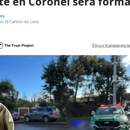
te en Coronel será forma
gos
io El Carbón de Lota
a
Ética y transparenci