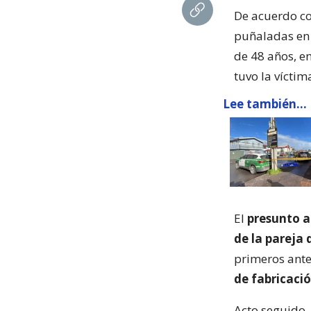
De acuerdo co
puñaladas en 
de 48 años, en
tuvo la víctim
Lee también...
El
presunto a
de la pareja 
primeros ante
de fabricaci
Acto seguido,