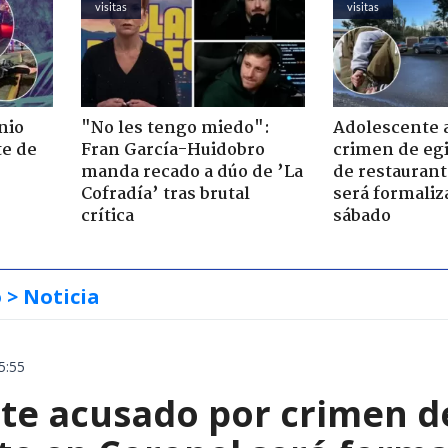
visitas
visitas
nio
"No les tengo miedo":
Adolescente 
te de
Fran García-Huidobro
crimen de eg
manda recado a dúo de ’La
de restaurant
Cofradía’ tras brutal
será formaliz
crítica
sábado
o
> Noticia
5:55
te acusado por crimen d