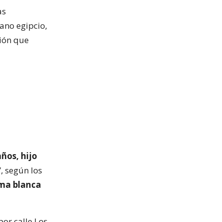
as
ano egipcio,
sión que
ños, hijo
, según los
ma blanca
por calle Los