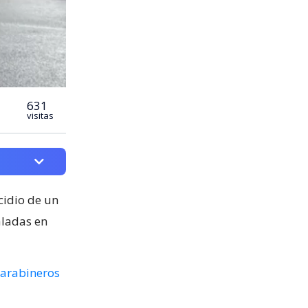
631
visitas
cidio de un
aladas en
arabineros