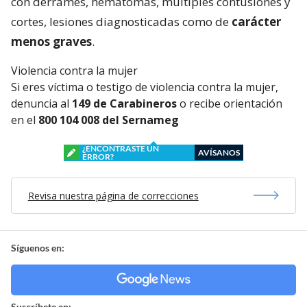
con derrames, hematomas, múltiples contusiones y
cortes, lesiones diagnosticadas como de
carácter
menos graves
.
Violencia contra la mujer
Si eres víctima o testigo de violencia contra la mujer,
denuncia al
149 de Carabineros
o recibe orientación
en el
800 104 008 del Sernameg
¿ENCONTRASTE UN
AVÍSANOS
ERROR?
Revisa nuestra página de correcciones
Síguenos en:
Suscríbete en: