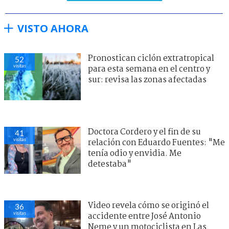
VISTO AHORA
Pronostican ciclón extratropical
52
visitas
para esta semana en el centro y
sur: revisa las zonas afectadas
Doctora Cordero y el fin de su
41
visitas
relación con Eduardo Fuentes: "Me
tenía odio y envidia. Me
detestaba"
Video revela cómo se originó el
36
visitas
accidente entre José Antonio
Neme y un motociclista en Las