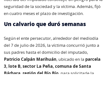
seguridad de la sociedad y la víctima. Además, fijó
en cuatro meses el plazo de investigación.
Un calvario que duró semanas
Según el ente persecutor, alrededor del mediodía
del 7 de julio de 2026, la víctima concurrió junto a
sus padres hasta el domicilio del imputado,
Patricio Calpán Marihuán
, ubicado en la
parcela
3, lote B, sector La Peña, comuna de Santa
Bárbara, región del Bío Bío
, para solicitarle la
devolución de una motosierra que le habían
prestado.
El imputado aceptó entregar la especie,
bajo la
condición de que la víctima se quedara a