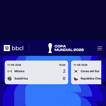
11-06-2026
15:00
11-06-2026
2
México
Corea del Sur
0
Sudáfrica
República Checa