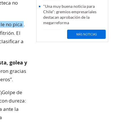
zteca no
"Una muy buena noticia para
Chile": gremios empresariales
destacan aprobación de la
megarreforma
ile no pica
.
itrión. El
MÁS NOTICIAS
lasificar a
ta, golea y
eron gracias
eros”.
“¡Golpe de
 con dureza:
a ante la
La