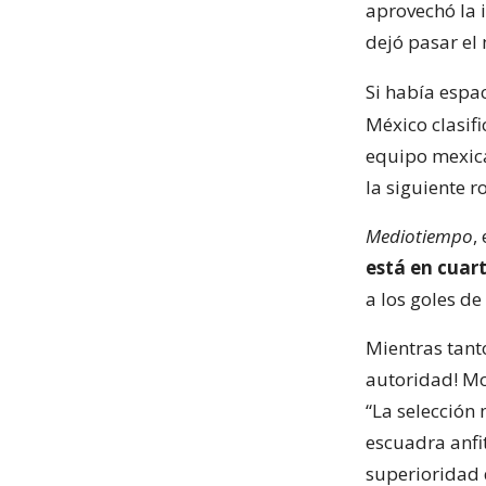
aprovechó la 
dejó pasar e
Si había espa
México clasifi
equipo mexi
la siguiente r
Mediotiempo
,
está en cuart
a los goles d
Mientras tant
autoridad! Mo
“La selección
escuadra anfi
superioridad 