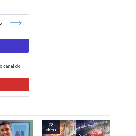
s
o canal de
28
visitas