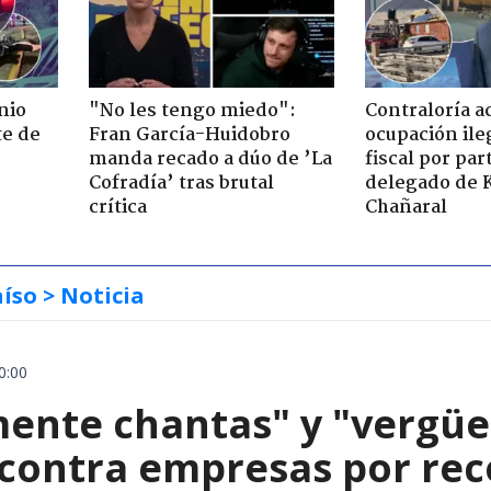
nio
"No les tengo miedo":
Contraloría a
te de
Fran García-Huidobro
ocupación ile
manda recado a dúo de ’La
fiscal por par
Cofradía’ tras brutal
delegado de 
crítica
Chañaral
aíso
> Noticia
0:00
mente chantas" y "vergüe
contra empresas por reco