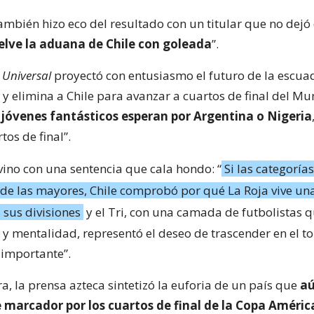
ambién hizo eco del resultado con un titular que no dejó
elve la aduana de Chile con goleada
”.
l Universal
proyectó con entusiasmo el futuro de la escuad
 y elimina a Chile para avanzar a cuartos de final del Mu
 jóvenes fantásticos esperan por Argentina o Nigeria
tos de final”.
 vino con una sentencia que cala hondo: “
Si las categorí
o de las mayores, Chile comprobó por qué La Roja vive una
 sus divisiones
y el Tri, con una camada de futbolistas 
 y mentalidad, representó el deseo de trascender en el t
importante”.
, la prensa azteca sintetizó la euforia de un país que
aú
e marcador por los cuartos de final de la Copa Améric