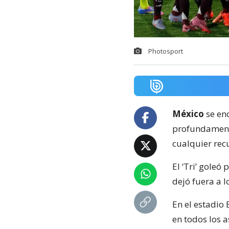
Photosport
México
se en
profundamente
cualquier rec
El ‘Tri’ goleó
dejó fuera a l
En el estadio
en todos los 