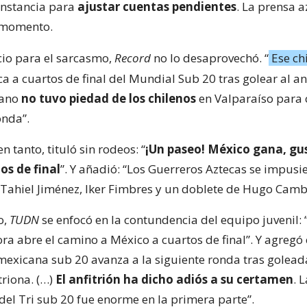
instancia para
ajustar cuentas pendientes
. La prensa a
l momento.
cio para el sarcasmo,
Record
no lo desaprovechó. “
Ese ch
ca a cuartos de final del Mundial Sub 20 tras golear al anf
cano
no tuvo piedad de los chilenos
en Valparaíso para c
onda”.
 en tanto, tituló sin rodeos: “
¡Un paseo! México gana, gus
os de final
”. Y añadió: “Los Guerreros Aztecas se impusi
e Tahiel Jiménez, Iker Fimbres y un doblete de Hugo Camb
o,
TUDN
se enfocó en la contundencia del equipo juvenil: 
ra abre el camino a México a cuartos de final”. Y agregó
 mexicana sub 20 avanza a la siguiente ronda tras golead
triona. (…)
El anfitrión ha dicho adiós a su certamen
. 
del Tri sub 20 fue enorme en la primera parte”.