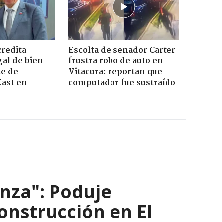
credita
Escolta de senador Carter
gal de bien
frustra robo de auto en
te de
Vitacura: reportan que
Kast en
computador fue sustraído
nza": Poduje
nstrucción en El