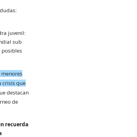
 dudas:
ra juvenil:
ndial sub
, posibles
as menores
 crisis que
que destacan
orneo de
n recuerda
a