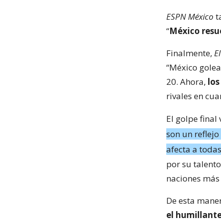
ESPN México
t
“
México resu
Finalmente,
E
“México golea
20. Ahora,
los
rivales en cuar
El golpe final
son un reflej
afecta a todas
por su talento
naciones más 
De esta manera
el humillant