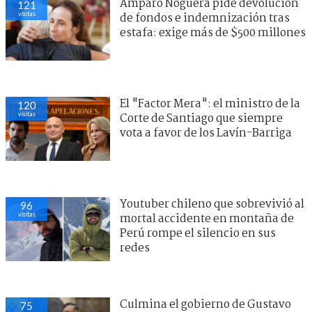
Amparo Noguera pide devolución
121
visitas
de fondos e indemnización tras
estafa: exige más de $500 millones
El "Factor Mera": el ministro de la
120
visitas
Corte de Santiago que siempre
vota a favor de los Lavín-Barriga
Youtuber chileno que sobrevivió al
96
visitas
mortal accidente en montaña de
Perú rompe el silencio en sus
redes
Culmina el gobierno de Gustavo
75