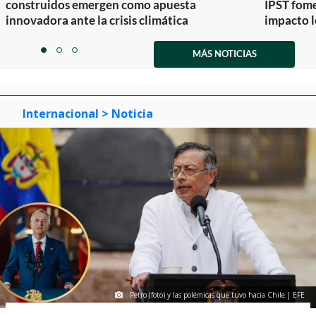
construidos emergen como apuesta
IPST fom
innovadora ante la crisis climática
impacto l
Item
1
MÁS NOTICIAS
item
item
item
of
0
1
2
3
Internacional
> Noticia
Petro (foto) y las polémicas que tuvo hacia Chile | EFE