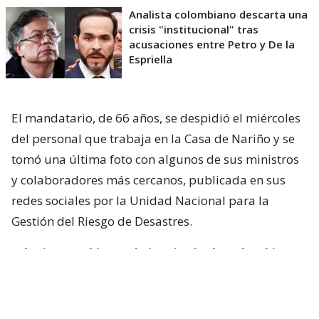
Analista colombiano descarta una
crisis "institucional" tras
acusaciones entre Petro y De la
Espriella
El mandatario, de 66 años, se despidió el miércoles
del personal que trabaja en la Casa de Nariño y se
tomó una última foto con algunos de sus ministros
y colaboradores más cercanos, publicada en sus
redes sociales por la Unidad Nacional para la
Gestión del Riesgo de Desastres.
“El primer gobierno de izquierda de Colombia
deja un capítulo que marcará la historia política
del país”,
señaló en el mensaje que acompaña la
foto el director de la UNGRD, Javier Pava.