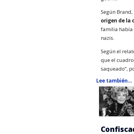
Según Brand,
origen de la 
familia había
nazis.
Según el relat
que el cuadro
saqueado”, po
Lee también...
Confisca