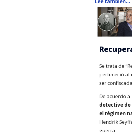
Lee también...
Recupera
Se trata de “R
perteneció al
ser confiscad
De acuerdo a 
detective de
el régimen n
Hendrik Seyff
guerra.