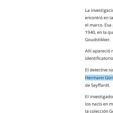
La investigaci
encontró en l
el marco. Esa 
1940, en la q
Goudstikker.
Allí apareció
identificatorio
El detective s
Hermann Gör
de Seyffardt.
El investigad
los nazis en 
la colección 