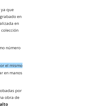
, ya que
o grabado en
ealizada en
 colección
ismo número
por el mismo
inar en manos
robadas por
na obra de
alto