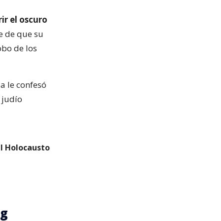
ir el oscuro
e de que su
obo de los
a le confesó
 judío
el Holocausto
ng