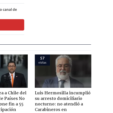
o canal de
57
visitas
a a Chile del
Luis Hermosilla incumplió
e Países No
su arresto domiciliario
one fin a 55
nocturno: no atendió a
cipación
Carabineros en