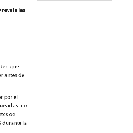
 revela las
lder, que
er antes de
r por el
queadas por
ntes de
S durante la