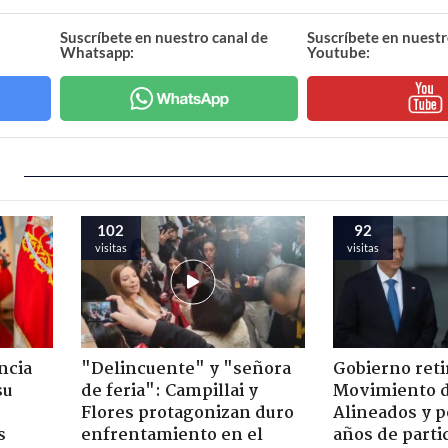
Suscríbete en nuestro canal de
Suscríbete en nuestr
Whatsapp:
Youtube:
102
92
visitas
visitas
ncia
"Delincuente" y "señora
Gobierno retir
su
de feria": Campillai y
Movimiento d
Flores protagonizan duro
Alineados y p
s
enfrentamiento en el
años de parti