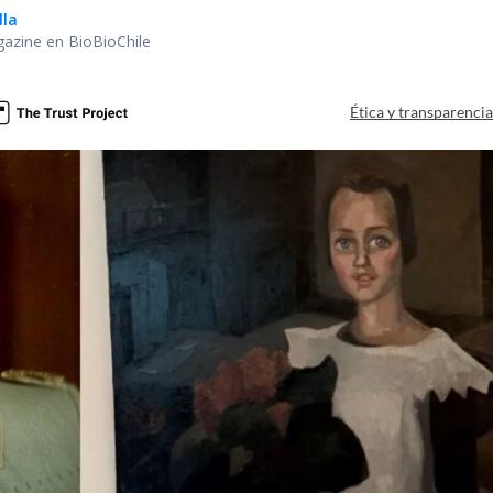
lla
gazine en BioBioChile
Ética y transparenci