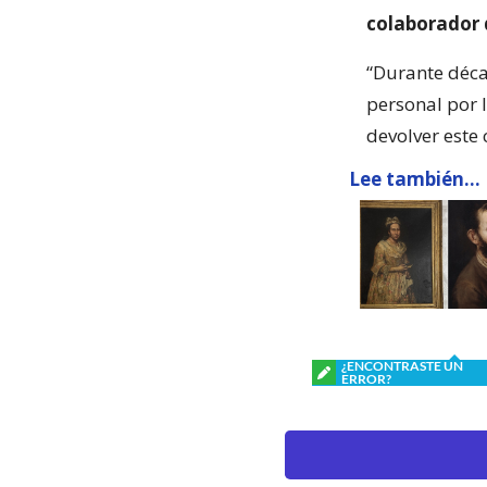
colaborador 
“Durante déca
personal por l
devolver este 
Lee también...
¿ENCONTRASTE UN
ERROR?