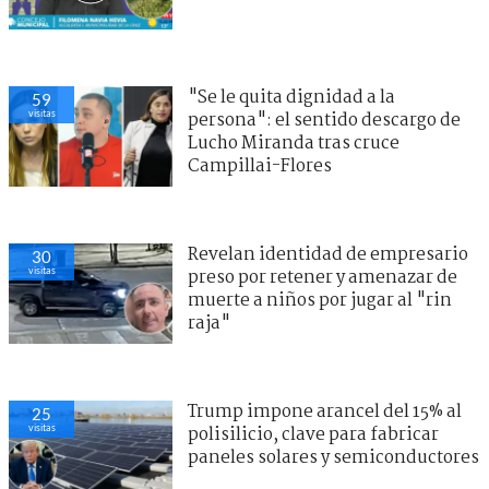
"Se le quita dignidad a la
59
visitas
persona": el sentido descargo de
Lucho Miranda tras cruce
Campillai-Flores
Revelan identidad de empresario
30
visitas
preso por retener y amenazar de
muerte a niños por jugar al "rin
raja"
Trump impone arancel del 15% al
25
visitas
polisilicio, clave para fabricar
paneles solares y semiconductores