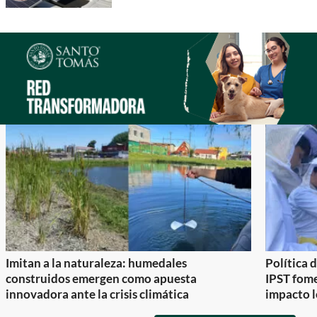
Imitan a la naturaleza: humedales
Política 
construidos emergen como apuesta
IPST fom
innovadora ante la crisis climática
impacto l
Item