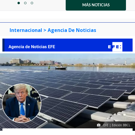
1
MÁS NOTICIAS
item
item
item
of
0
1
2
3
Internacional
> Agencia De Noticias
EFE | Edición BBCL