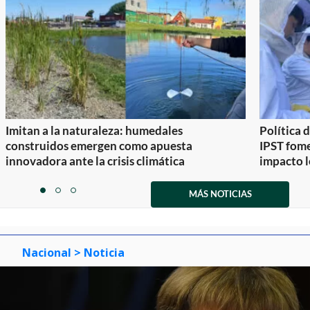
Imitan a la naturaleza: humedales
Política 
construidos emergen como apuesta
IPST fom
innovadora ante la crisis climática
impacto l
Item
1
MÁS NOTICIAS
item
item
item
of
0
1
2
3
Nacional
> Noticia