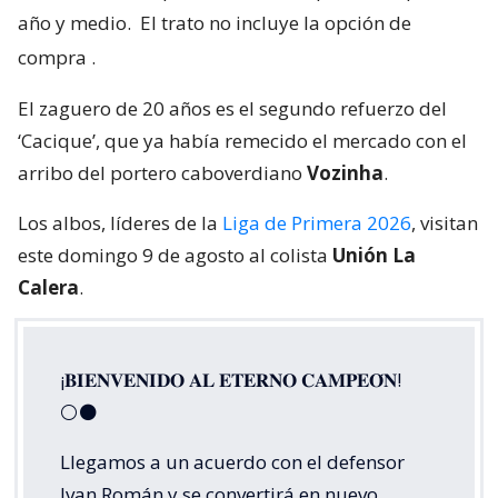
año y medio.
El trato no incluye la opción de
compra
.
El zaguero de 20 años es el segundo refuerzo del
‘Cacique’, que ya había remecido el mercado con el
arribo del portero caboverdiano
Vozinha
.
Los albos, líderes de la
Liga de Primera 2026
, visitan
este domingo 9 de agosto al colista
Unión La
Calera
.
¡𝐁𝐈𝐄𝐍𝐕𝐄𝐍𝐈𝐃𝐎 𝐀𝐋 𝐄𝐓𝐄𝐑𝐍𝐎 𝐂𝐀𝐌𝐏𝐄𝐎́𝐍!
⚪⚫
Llegamos a un acuerdo con el defensor
Ivan Román y se convertirá en nuevo