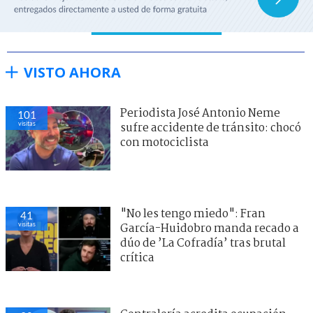
VISTO AHORA
Periodista José Antonio Neme
101
visitas
sufre accidente de tránsito: chocó
con motociclista
"No les tengo miedo": Fran
41
visitas
García-Huidobro manda recado a
dúo de ’La Cofradía’ tras brutal
crítica