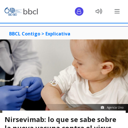
BBCL Contigo >
Explicativa
Agencia Uno
Nirsevimab: lo que se sabe sobre
la nueva vacuna contra el virus