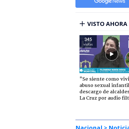
VISTO AHORA
345
visitas
"Se siente como viv
abuso sexual infantil
descargo de alcalde
La Cruz por audio fil
Nacional
> Notici