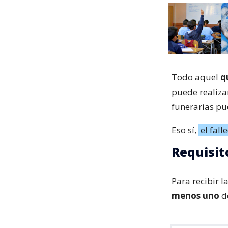
Todo aquel
q
puede realizar
funerarias pue
Eso sí,
el fall
Requisit
Para recibir 
menos uno
de