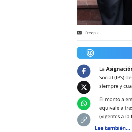
Freepik
La
Asignació
Social (IPS) d
siempre y cua
El monto a en
equivale a tr
(vigentes a la
Lee también...