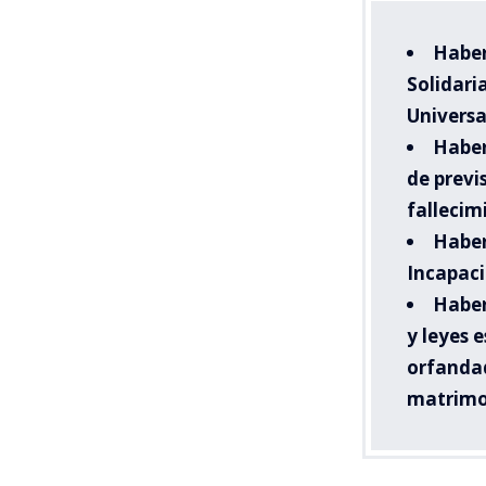
Haber
Solidari
Universa
Haber
de previ
fallecim
Haber
Incapaci
Haber
y leyes e
orfandad
matrimo