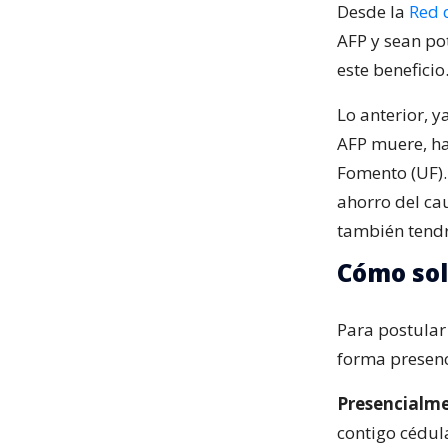
Desde la
Red 
AFP y sean po
este beneficio
Lo anterior, y
AFP muere, h
Fomento (UF). 
ahorro del ca
también tendr
Cómo sol
Para postular 
forma presenc
Presencialme
contigo cédul