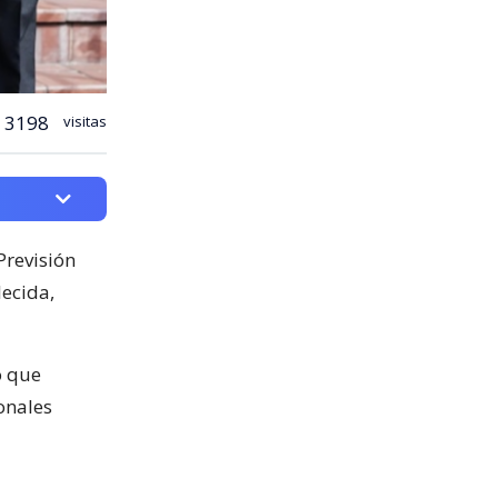
3198
visitas
Previsión
lecida,
o que
onales