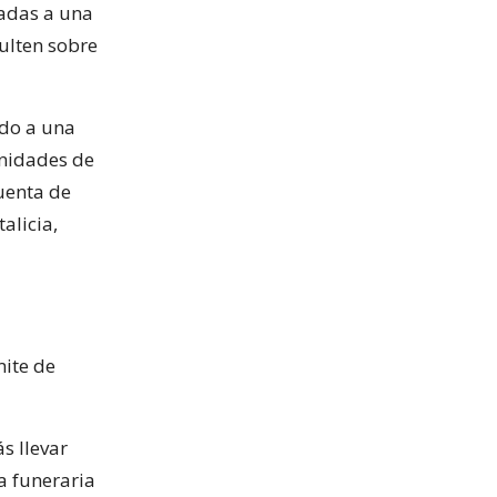
adas a una
sulten sobre
ado a una
nidades de
cuenta de
alicia,
mite de
s llevar
a funeraria