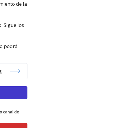
imiento de la
. Sigue los
go podrá
s
o canal de