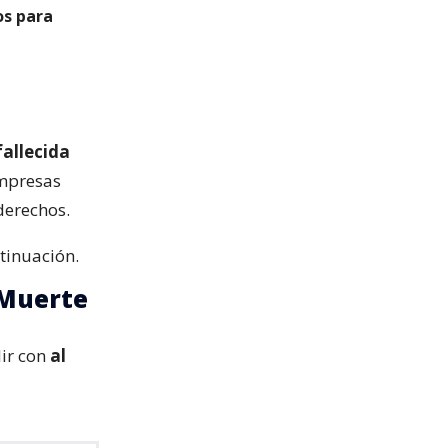
os para
fallecida
empresas
derechos.
tinuación.
 Muerte
lir con
al