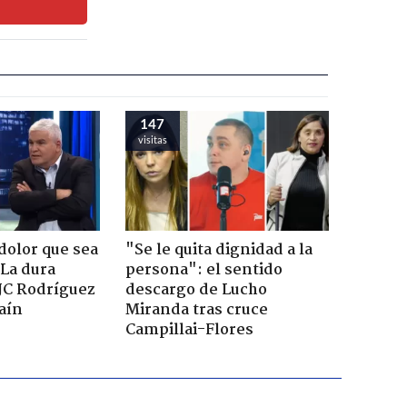
147
visitas
dolor que sea
"Se le quita dignidad a la
 La dura
persona": el sentido
JC Rodríguez
descargo de Lucho
raín
Miranda tras cruce
Campillai-Flores