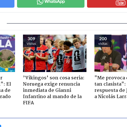
309
200
visitas
visitas
ir
’Vikingos’ son cosa seria:
"Me provoca 
": El
Noruega exige renuncia
tan clasista":
sa de
inmediata de Gianni
respuesta de 
trado
Infantino al mando de la
a Nicolás Lar
FIFA
a