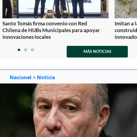
Santo Tomás firma convenio con Red
Imitan a 
Chilena de HUBs Municipales para apoyar
construi
innovaciones locales
innovador
Item
1
MÁS NOTICIAS
item
item
item
of
0
1
2
3
Nacional
> Noticia