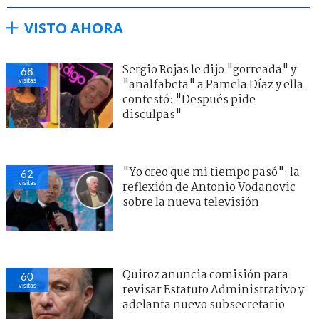
VISTO AHORA
Sergio Rojas le dijo "gorreada" y
68
visitas
"analfabeta" a Pamela Díaz y ella
contestó: "Después pide
disculpas"
"Yo creo que mi tiempo pasó": la
62
visitas
reflexión de Antonio Vodanovic
sobre la nueva televisión
Quiroz anuncia comisión para
60
visitas
revisar Estatuto Administrativo y
adelanta nuevo subsecretario