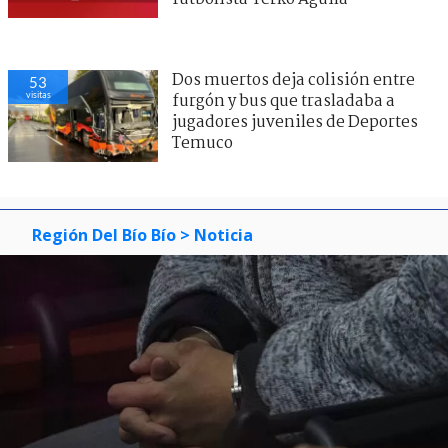
Dos muertos deja colisión entre
53
visitas
furgón y bus que trasladaba a
jugadores juveniles de Deportes
Temuco
Región Del Bío Bío
> Noticia