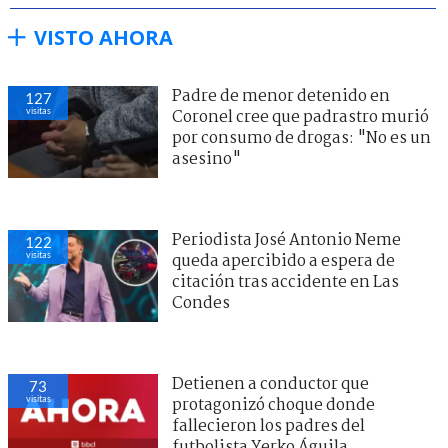
VISTO AHORA
Padre de menor detenido en
127
visitas
Coronel cree que padrastro murió
por consumo de drogas: "No es un
asesino"
Periodista José Antonio Neme
122
visitas
queda apercibido a espera de
citación tras accidente en Las
Condes
Detienen a conductor que
73
visitas
protagonizó choque donde
fallecieron los padres del
futbolista Yerko Águila