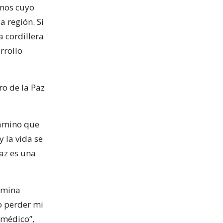
inos cuyo
a región. Si
a cordillera
rrollo
o de la Paz
camino que
 la vida se
paz es una
limina
o perder mi
 médico”,