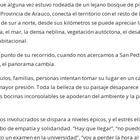
 que alguna vez estuvo rodeada de un lejano bosque de p
 Provincia de Arauco, conecta el territorio con el resto de l
de sur a norte, desde sus kilómetros se puede apreciar l
, el mar, la densa neblina, vegetación autóctona, el desa
abitacional.
 punto de su recorrido, cuando nos acercamos a San Pedr
ío, el panorama cambia.
culos, familias, personas intentan tomar su lugar en un 
mayor presión. Toda la belleza de su paisaje desaparece y
Las bocinas inconsolables se apoderan del ambiente y la 
 los involucrados se dispara a niveles épicos, y el estrés e
sbo de empatía y solidaridad. “Hay que llegar”, “no pued
go un examen en la universidad”, “voy a perder la hora al