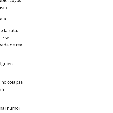
obío, cuyos
asto.
ela.
e la ruta,
ue se
nada de real
lguien
a no colapsa
stá
e mal humor