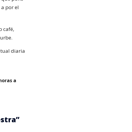
a por el
o café,
urbe.
tual diaria
horas a
estra”