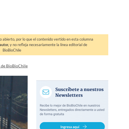
o abierto, por lo que el contenido vertido en esta columna
autor,
y no refleja necesariamente la línea editorial de
BioBioChile
a de BioBioChile