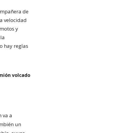
compañera de
la velocidad
 motos y
la
o hay reglas
amión volcado
 va a
mbién un