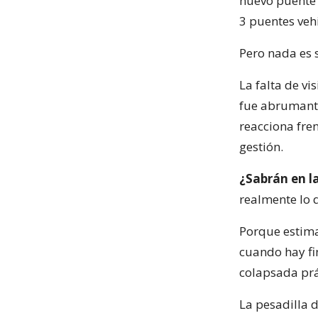
nuevo puente f
3 puentes vehi
Pero nada es s
La falta de v
fue abrumante
reacciona fre
gestión.
¿Sabrán en l
realmente lo q
Porque estimad
cuando hay fin
colapsada prá
La pesadilla 