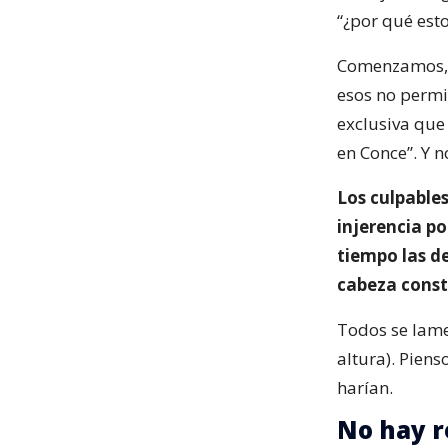
“¿por qué esto
Comenzamos, p
esos no permit
exclusiva que 
en Conce”. Y n
Los culpables
injerencia po
tiempo las d
cabeza const
Todos se lamen
altura). Piens
harían.
No hay r