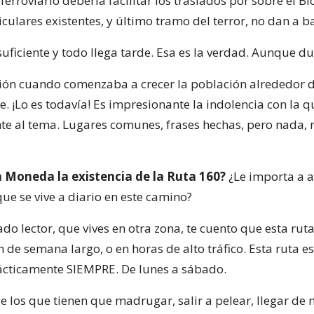
erroviario debería facilitar los traslados por sobre el Bi
culares existentes, y último tramo del terror, no dan a b
uficiente y todo llega tarde. Esa es la verdad. Aunque du
isión cuando comenzaba a crecer la población alrededor d
. ¡Lo es todavía! Es impresionante la indolencia con la q
nte al tema. Lugares comunes, frases hechas, pero nada, 
a Moneda la existencia de la Ruta 160?
¿Le importa a a
ue se vive a diario en este camino?
o lector, que vives en otra zona, te cuento que esta rut
 de semana largo, o en horas de alto tráfico. Esta ruta e
cticamente SIEMPRE. De lunes a sábado.
de los que tienen que madrugar, salir a pelear, llegar d