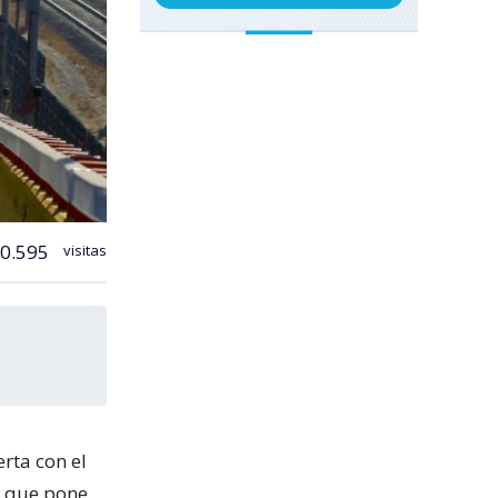
0.595
visitas
rta con el
o que pone