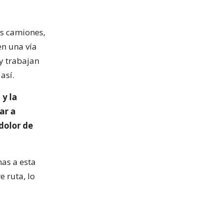
os camiones,
en una vía
 y trabajan
así.
 y la
ar a
dolor de
mas a esta
e ruta, lo