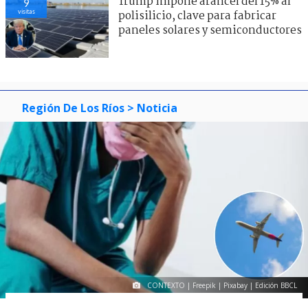
Trump impone arancel del 15% al
33
visitas
polisilicio, clave para fabricar
paneles solares y semiconductores
Región De Los Ríos
> Noticia
CONTEXTO | Freepik | Pixabay | Edición BBCL