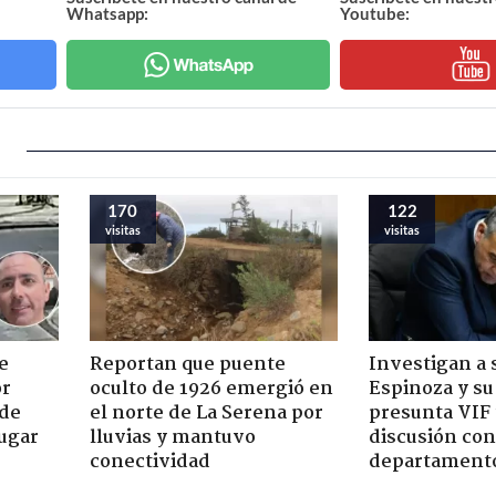
Whatsapp:
Youtube:
170
122
visitas
visitas
e
Reportan que puente
Investigan a
or
oculto de 1926 emergió en
Espinoza y su
 de
el norte de La Serena por
presunta VIF 
jugar
lluvias y mantuvo
discusión co
conectividad
departament