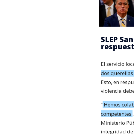
SLEP San
respuest
El servicio lo
dos querellas
Esto, en resp
violencia deb
“
Hemos colab
competentes
Ministerio Pú
integridad de