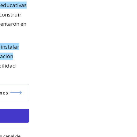
 educativas
construir
entaron en
 instalar
cación
bilidad
ones
o canal de