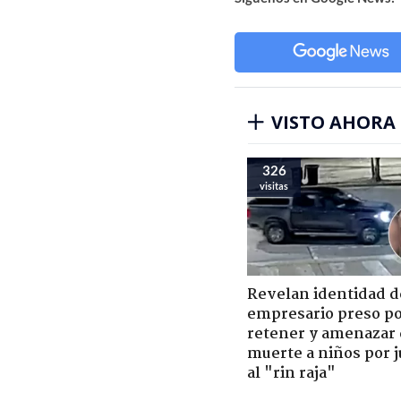
VISTO AHORA
326
visitas
Revelan identidad d
empresario preso p
retener y amenazar
muerte a niños por 
al "rin raja"