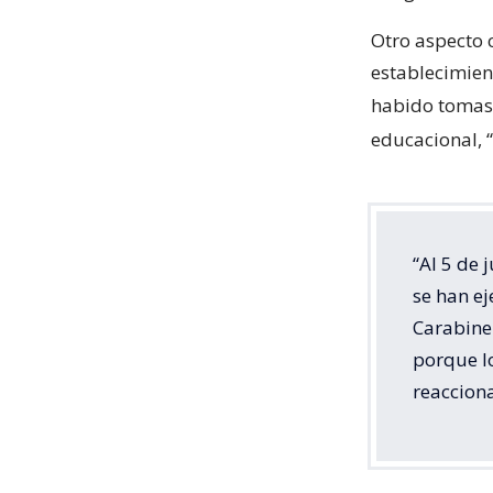
Otro aspecto 
establecimien
habido tomas
educacional, “
“Al 5 de 
se han ej
Carabiner
porque lo
reaccion