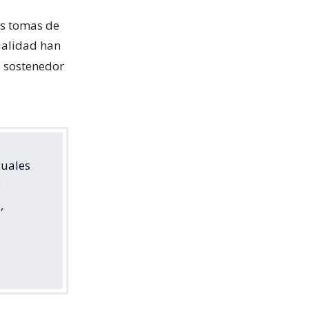
as tomas de
ualidad han
a sostenedor
cuales
y
,
,