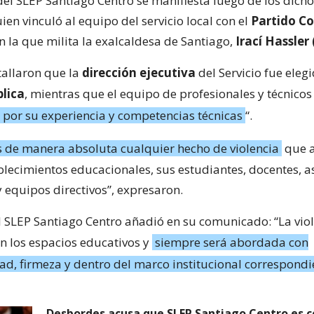
del SLEP Santiago Centro se manifiesta luego de los dich
en vinculó al equipo del servicio local con el
Partido C
n la que milita la exalcaldesa de Santiago,
Irací Hassler 
allaron que la
dirección ejecutiva
del Servicio fue eleg
blica
, mientras que el equipo de profesionales y técnicos 
 por su experiencia y competencias técnicas
“.
de manera absoluta cualquier hecho de violencia
que a
blecimientos educacionales, sus estudiantes, docentes, a
 equipos directivos”, expresaron.
l SLEP Santiago Centro añadió en su comunicado: “La vio
en los espacios educativos y
siempre será abordada con
ad, firmeza y dentro del marco institucional correspondi
Desbordes acusa que SLEP Santiago Centro es 