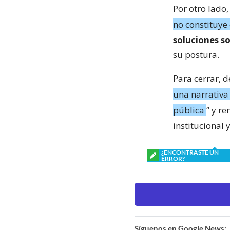
Por otro lado,
no constituye
soluciones so
su postura.
Para cerrar, 
una narrativa
pública
” y r
institucional 
¿ENCONTRASTE UN
ERROR?
Síguenos en Google News: