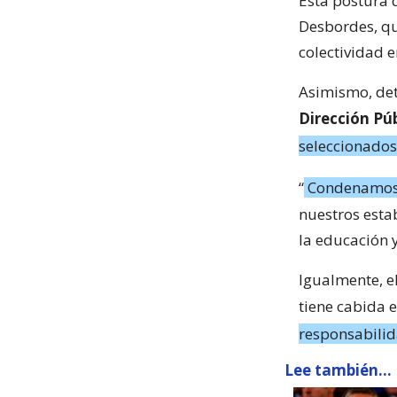
Esta postura 
Desbordes, qui
colectividad e
Asimismo, det
Dirección Pú
seleccionados
“
Condenamos 
nuestros esta
la educación y
Igualmente, e
tiene cabida 
responsabilid
Lee también...