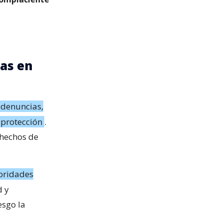
as en
 denuncias,
 protección
.
 hechos de
oridades
d y
esgo la