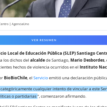
Centro | AgenciaUno
VER RESUMEN
icio Local de Educación Pública (SLEP) Santiago Cent
a los dichos del
alcalde
de Santiago,
Mario Desbordes
,
ientes hechos de violencia ocurridos en el
Instituto Nac
or
BioBioChile
, el
Servicio
emitió una declaración públic
ategóricamente cualquier intento de vincular a este Ser
íticas o partidarias
“, comenzaron afirmando.