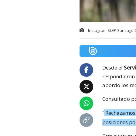
Instagram SLEP Santiago 
Desde el
Serv
respondieron 
abordó los rec
Consultado p
“
Rechazamos c
posiciones pol