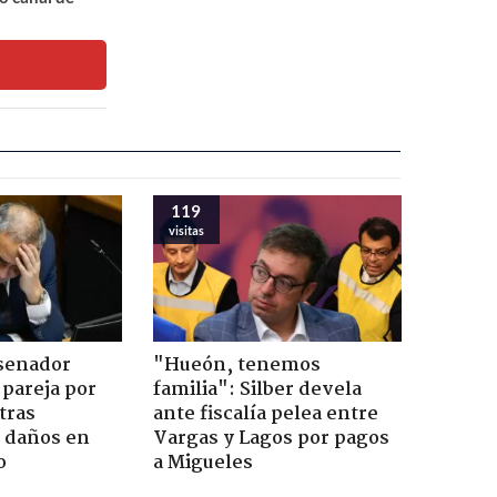
119
visitas
 senador
"Hueón, tenemos
 pareja por
familia": Silber devela
tras
ante fiscalía pelea entre
n daños en
Vargas y Lagos por pagos
o
a Migueles