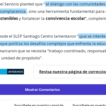
 el Servicio planteó que “
el diálogo con las comunidades
 complacencia
, sino una herramienta fundamental para 
stenibles
y fortalecer la
convivencia escolar
“, complem
desde el SLEP Santiago Centro lamentaron “
que se intente
 que politiza los desafíos complejos que enfrenta la edu
emarcaron que se necesita “trabajo coordinado, responsa
y unidad de propósito”.
Revisa nuestra página de correcci
AVÍSANOS
Mostrar Comentarios
Suscríbete en nuestro canal de
Suscríbete en nuestr