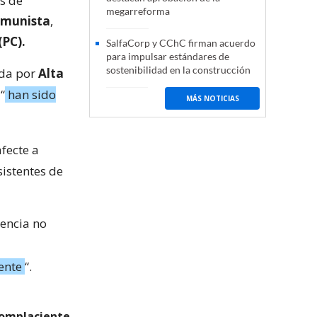
os de
megarreforma
omunista
,
(PC).
SalfaCorp y CChC firman acuerdo
para impulsar estándares de
sostenibilidad en la construcción
ida por
Alta
“
han sido
MÁS NOTICIAS
fecte a
sistentes de
lencia no
ente
“.
complaciente