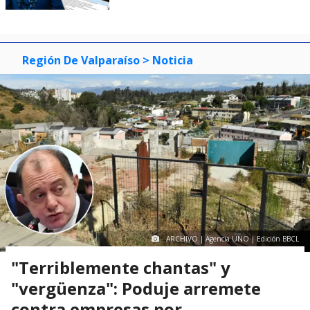
Región De Valparaíso
> Noticia
ARCHIVO | Agencia UNO | Edición BBCL
"Terriblemente chantas" y
"vergüenza": Poduje arremete
contra empresas por