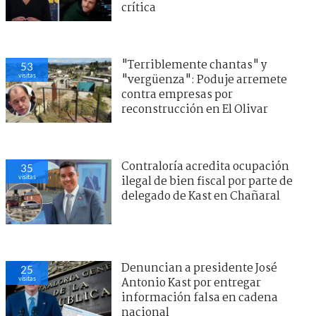
crítica
"Terriblemente chantas" y
53
visitas
"vergüenza": Poduje arremete
contra empresas por
reconstrucción en El Olivar
Contraloría acredita ocupación
35
visitas
ilegal de bien fiscal por parte de
delegado de Kast en Chañaral
Denuncian a presidente José
25
visitas
Antonio Kast por entregar
información falsa en cadena
nacional