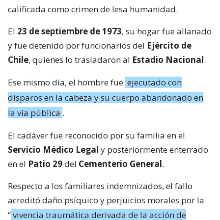
calificada como crimen de lesa humanidad.
El
23 de septiembre de 1973
, su hogar fue allanado
y fue detenido por funcionarios del
Ejército de
Chile
, quienes lo trasladaron al
Estadio Nacional
.
Ese mismo día, el hombre fue
ejecutado con
disparos en la cabeza y su cuerpo abandonado en
la vía pública
.
El cadáver fue reconocido por su familia en el
Servicio Médico Legal
y posteriormente enterrado
en el
Patio 29
del
Cementerio General
.
Respecto a los familiares indemnizados, el fallo
acreditó daño psíquico y perjuicios morales por la
“
vivencia traumática derivada de la acción de