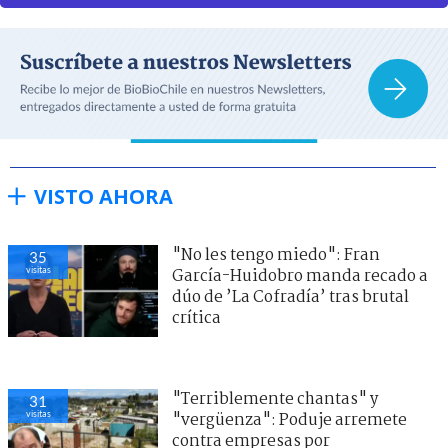
VISTO AHORA
"No les tengo miedo": Fran
35
visitas
García-Huidobro manda recado a
dúo de ’La Cofradía’ tras brutal
crítica
"Terriblemente chantas" y
31
visitas
"vergüenza": Poduje arremete
contra empresas por