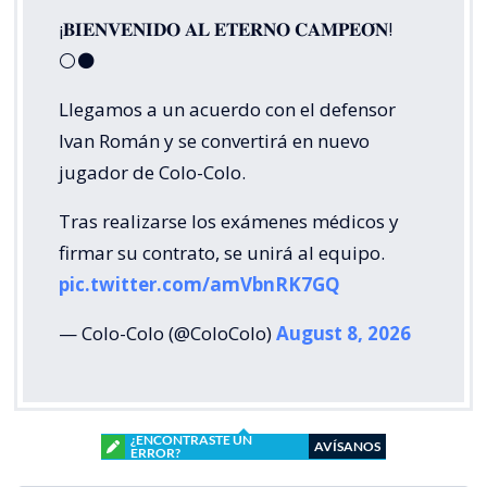
¡𝐁𝐈𝐄𝐍𝐕𝐄𝐍𝐈𝐃𝐎 𝐀𝐋 𝐄𝐓𝐄𝐑𝐍𝐎 𝐂𝐀𝐌𝐏𝐄𝐎́𝐍!
⚪⚫
Llegamos a un acuerdo con el defensor
Ivan Román y se convertirá en nuevo
jugador de Colo-Colo.
Tras realizarse los exámenes médicos y
firmar su contrato, se unirá al equipo.
pic.twitter.com/amVbnRK7GQ
— Colo-Colo (@ColoColo)
August 8, 2026
¿ENCONTRASTE UN
AVÍSANOS
ERROR?