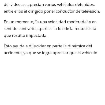
del video, se aprecian varios vehículos detenidos,
entre ellos el dirigido por el conductor de televisión.
En un momento, “a una velocidad moderada” y en
sentido contrario, aparece la luz de la motocicleta
que resultó impactada.
Esto ayuda a dilucidar en parte la dinámica del
accidente, ya que se logra apreciar que el vehículo
rojo en el que se desplazaba el conductor de Mucho
Gusto estaba detenido, pero lo que falta por
dilucidar es si Neme habría puesto en marcha su
vehículo con luz roja.
Por otra parte y, según el mismo video, el
motociclista no será el responsable, algo que
deberá determinar la justicia.