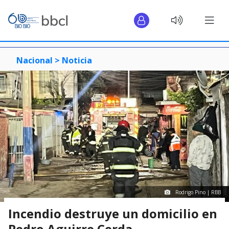
Nacional >
Noticia
Rodrigo Pino | RBB
Incendio destruye un domicilio en
Pedro Aguirre Cerda