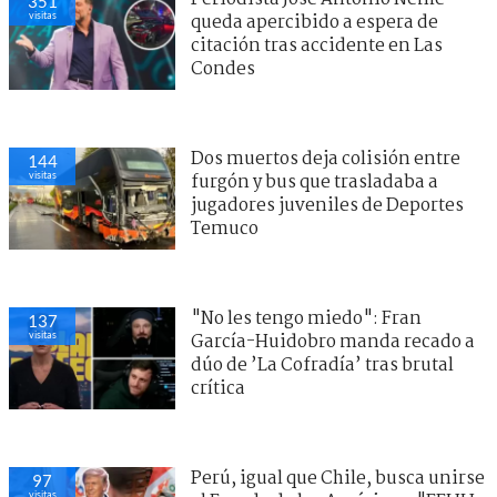
351
visitas
queda apercibido a espera de
citación tras accidente en Las
Condes
Dos muertos deja colisión entre
144
visitas
furgón y bus que trasladaba a
jugadores juveniles de Deportes
Temuco
"No les tengo miedo": Fran
137
visitas
García-Huidobro manda recado a
dúo de ’La Cofradía’ tras brutal
crítica
Perú, igual que Chile, busca unirse
97
visitas