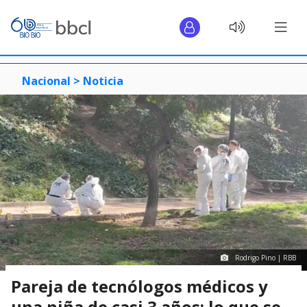
Nacional >
Noticia
Rodrigo Pino | RBB
Pareja de tecnólogos médicos y
una niña de casi 3 años: lo que se