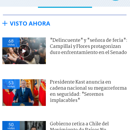
VISTO AHORA
"Delincuente" y "señora de feria":
68
visitas
Campillai y Flores protagonizan
duro enfrentamiento en el Senado
Presidente Kast anuncia en
53
visitas
cadena nacional su megarreforma
en seguridad: "Seremos
implacables"
Gobierno retira a Chile del
50
visitas