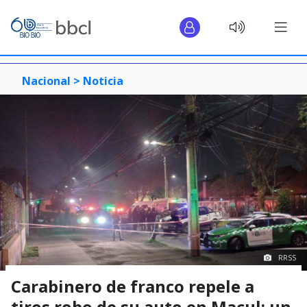
Nacional >
Noticia
RRSS
Carabinero de franco repele a
tiros robo de su auto en Macul: un