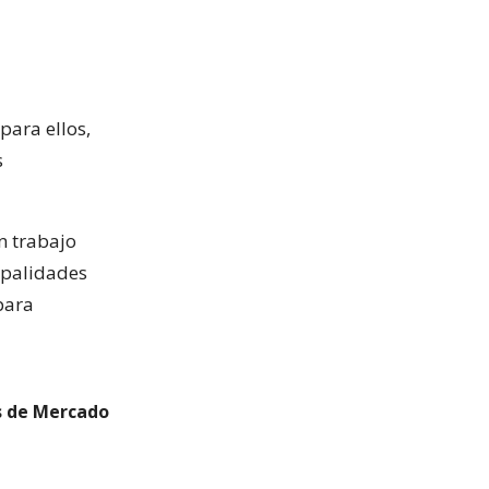
para ellos,
s
n trabajo
cipalidades
ara
s de Mercado