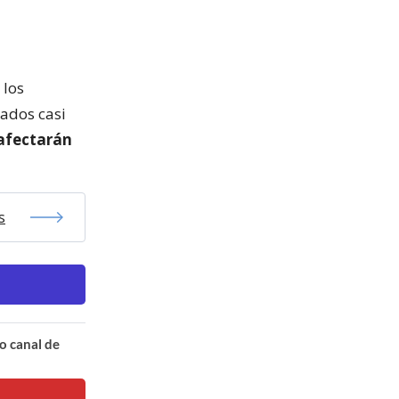
 los
ados casi
 afectarán
s
o canal de