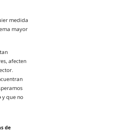
uier medida
blema mayor
itan
es, afecten
ector.
ncuentran
Esperamos
o
y que no
as de