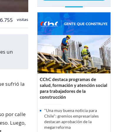
6.755
visitas
 es un
CChC destaca programas de
e sufrió la
salud, formación y atención social
para trabajadores de la
construcción
"Una muy buena noticia para
so por calle
Chile": gremios empresariales
destacan aprobación de la
eso. Luego,
megarreforma
s
.