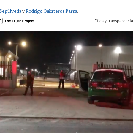
 Sepúlveda
y
Rodrigo Quinteros Parra
.
Ética y transparenci