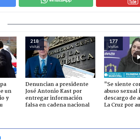
218
177
visitas
visitas
apa
Denuncian a presidente
"Se siente co
de un
José Antonio Kast por
abuso sexual i
io y
entregar información
descargo de a
su
falsa en cadena nacional
La Cruz por au
a