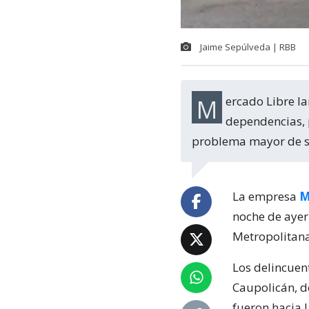
Jaime Sepúlveda | RBB
Mercado Libre lamentó este viernes el nuevo turbazo que sufrió en sus
dependencias, 
problema mayor de se
La empresa
M
noche de ayer
Metropolitana
Los delincuent
Caupolicán, d
fueron hacia 