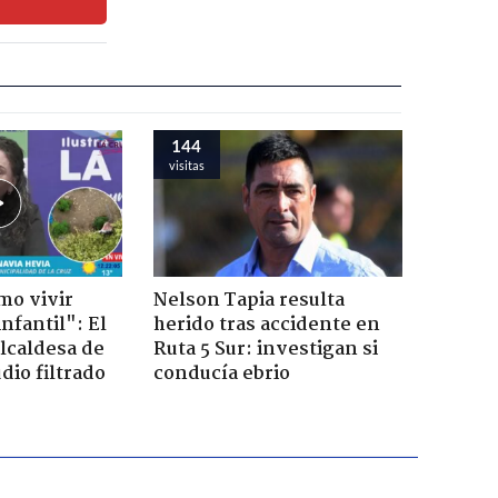
144
visitas
mo vivir
Nelson Tapia resulta
nfantil": El
herido tras accidente en
lcaldesa de
Ruta 5 Sur: investigan si
dio filtrado
conducía ebrio