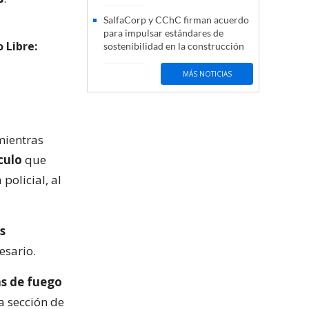
SalfaCorp y CChC firman acuerdo
para impulsar estándares de
 Libre:
sostenibilidad en la construcción
MÁS NOTICIAS
mientras
culo
que
policial, al
s
esario.
s de fuego
a sección de