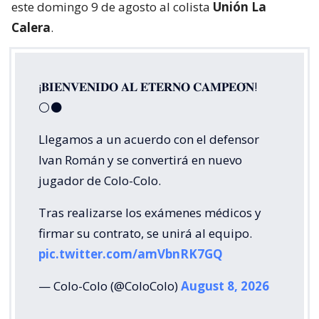
este domingo 9 de agosto al colista
Unión La
Calera
.
¡𝐁𝐈𝐄𝐍𝐕𝐄𝐍𝐈𝐃𝐎 𝐀𝐋 𝐄𝐓𝐄𝐑𝐍𝐎 𝐂𝐀𝐌𝐏𝐄𝐎́𝐍!
⚪⚫
Llegamos a un acuerdo con el defensor
Ivan Román y se convertirá en nuevo
jugador de Colo-Colo.
Tras realizarse los exámenes médicos y
firmar su contrato, se unirá al equipo.
pic.twitter.com/amVbnRK7GQ
— Colo-Colo (@ColoColo)
August 8, 2026