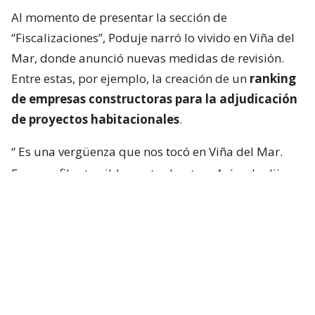
Al momento de presentar la sección de
“Fiscalizaciones”, Poduje narró lo vivido en Viña del
Mar, donde anunció nuevas medidas de revisión.
Entre estas, por ejemplo, la creación de un
ranking
de empresas constructoras para la adjudicación
de proyectos habitacionales
.
“
Es una vergüenza que nos tocó en Viña del Mar.
Eran perfiles terriblemente chantas
. Así yo lo dije.
No podía decir mal hecho, no.
Chanta era la
palabra. ¡Chantas!
Y esta casa la estamos
desarmando ahora y
traeremos otra empresa que
haga bien la pega
“, aseguró.
“Yo siempre pregunto: ‘¿Qué constructora es? Tal y
cual’. Y algunas que dejaron varias embarradas, ¡se