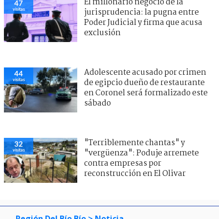
El millonario negocio de la
47
visitas
jurisprudencia: la pugna entre
Poder Judicial y firma que acusa
exclusión
Adolescente acusado por crimen
44
visitas
de egipcio dueño de restaurante
en Coronel será formalizado este
sábado
"Terriblemente chantas" y
32
visitas
"vergüenza": Poduje arremete
contra empresas por
reconstrucción en El Olivar
Región Del Bío Bío
> Noticia