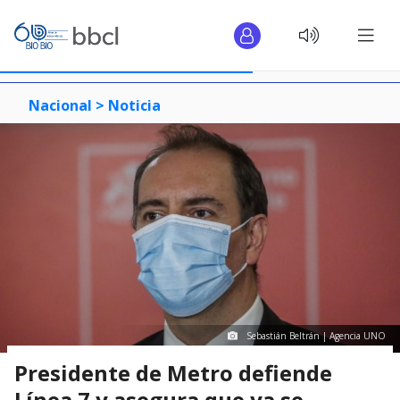
Nacional >
Noticia
Sebastián Beltrán | Agencia UNO
Presidente de Metro defiende
Línea 7 y asegura que ya se