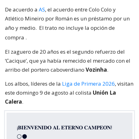
De acuerdo a
AS
, el acuerdo entre Colo Colo y
Atlético Mineiro por Román es un préstamo por un
año y medio.
El trato no incluye la opción de
compra
.
El zaguero de 20 años es el segundo refuerzo del
‘Cacique’, que ya había remecido el mercado con el
arribo del portero caboverdiano
Vozinha
.
Los albos, líderes de la
Liga de Primera 2026
, visitan
este domingo 9 de agosto al colista
Unión La
Calera
.
¡𝐁𝐈𝐄𝐍𝐕𝐄𝐍𝐈𝐃𝐎 𝐀𝐋 𝐄𝐓𝐄𝐑𝐍𝐎 𝐂𝐀𝐌𝐏𝐄𝐎́𝐍!
⚪⚫