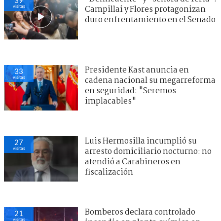
visitas
Campillai y Flores protagonizan
duro enfrentamiento en el Senado
Presidente Kast anuncia en
33
visitas
cadena nacional su megarreforma
en seguridad: "Seremos
implacables"
Luis Hermosilla incumplió su
27
visitas
arresto domiciliario nocturno: no
atendió a Carabineros en
fiscalización
Bomberos declara controlado
21
visitas