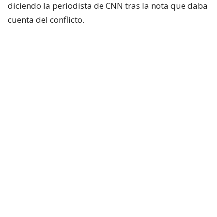
diciendo la periodista de CNN tras la nota que daba
cuenta del conflicto.
Mónica Rincón estalla contra las
senadoras Flores y Campillai
“No tengo idea de quién fue y no me interesa en
realidad quién, pero voy a hacer una sola
puntualización.
Quien le dijo señora de la feria a
la otra, no sé quién fue, así que lo estoy diciendo
sin ninguna carga hacia nadie. Es una
vergüenza. Ese y otro tipo de intentos de
insulto
“, criticó.
Lee también...
"Delincuente" y "señora de feria":
Campillai y Flores protagonizan