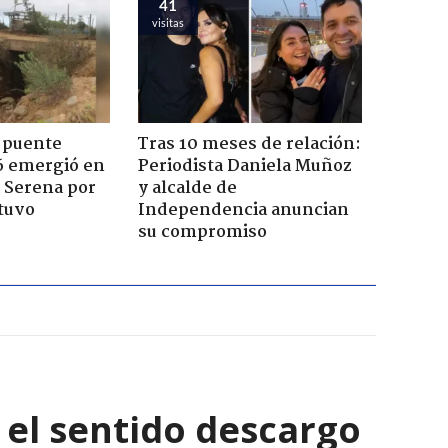
41
visitas
 puente
Tras 10 meses de relación:
6 emergió en
Periodista Daniela Muñoz
a Serena por
y alcalde de
tuvo
Independencia anuncian
su compromiso
: el sentido descargo