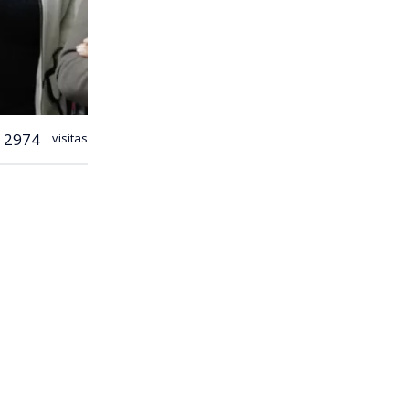
2974
visitas
a hacer un
lores (RN) y
el
ente un
e palabras