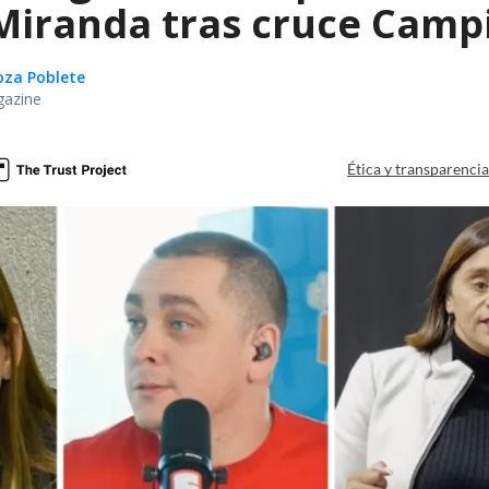
iranda tras cruce Campil
oza Poblete
gazine
Ética y transparenci