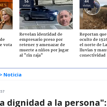
56
44
visitas
visitas
Revelan identidad de
Reportan que
 de
empresario preso por
oculto de 192
e vota
retener y amenazar de
el norte de L
-
muerte a niños por jugar
lluvias y man
al "rin raja"
conectividad
> Noticia
:57
ta dignidad a la persona"