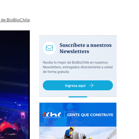
a de BioBioChile