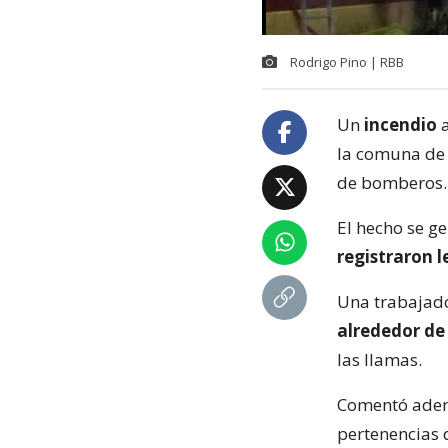
Rodrigo Pino | RBB
Un
incendio
a
la comuna de 
de bomberos.
El hecho se g
registraron 
Una trabajado
alrededor de 
las llamas.
Comentó adem
pertenencias d