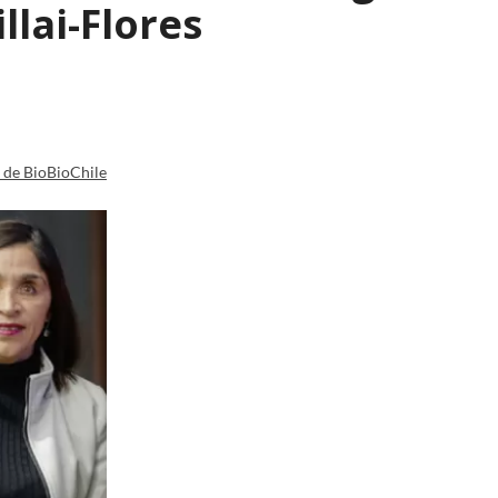
lai-Flores
a de BioBioChile