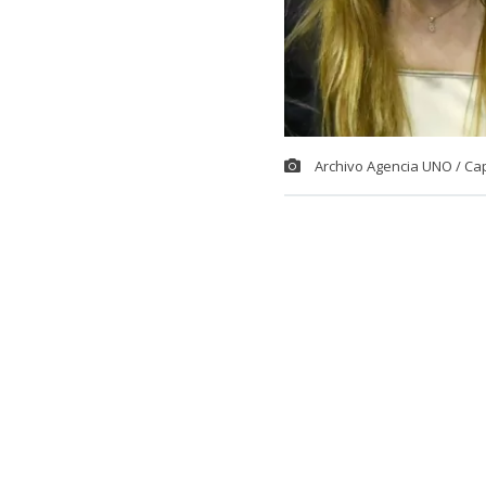
Archivo Agencia UNO / Ca
El comediant
potente descar
Fabiola Campil
Fue en el espa
comediante p
comentario de