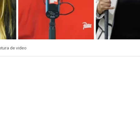
ptura de video
VER RESUMEN
e Lucho Miranda dejó un momento el humor de lado par
go tras los recientes dichos entre las senadoras Camila F
lai (IND).
cio ‘
No hacemos uno
‘ del canal Somos Fabulosos, donde 
idió un momento de seriedad para abordar detalladam
 la senadora Flores en medio de su tenso intercambio d