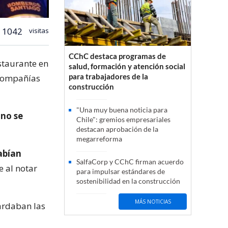
1042
visitas
CChC destaca programas de
staurante en
salud, formación y atención social
para trabajadores de la
 compañías
construcción
"Una muy buena noticia para
y
no se
Chile": gremios empresariales
destacan aprobación de la
megarreforma
abían
SalfaCorp y CChC firman acuerdo
 al notar
para impulsar estándares de
sostenibilidad en la construcción
MÁS NOTICIAS
ardaban las