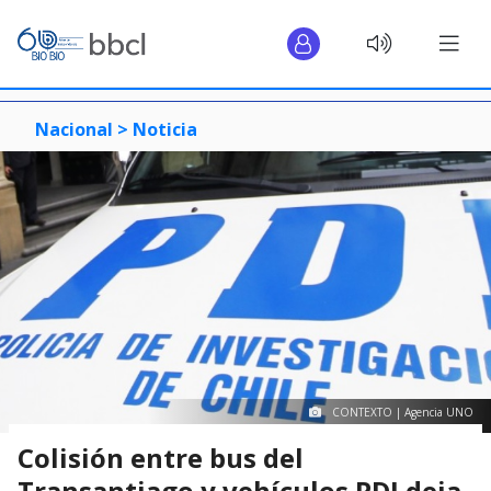
Nacional >
Noticia
CONTEXTO | Agencia UNO
Colisión entre bus del
Transantiago y vehículos PDI deja