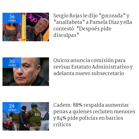
Sergio Rojas le dijo "gorreada" y
36
visitas
"analfabeta" a Pamela Díaz y ella
contestó: "Después pide
disculpas"
Quiroz anuncia comisión para
30
visitas
revisar Estatuto Administrativo y
adelanta nuevo subsecretario
Cadem: 88% respalda aumentar
24
visitas
penas a quienes recluten menores
y 84% pide policías en barrios
críticos