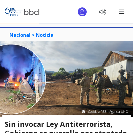
Nacional >
Noticia
Cedida a RBB | Agencia UNO
Sin invocar Ley Antiterrorista,
Gobierno se querella por atentado