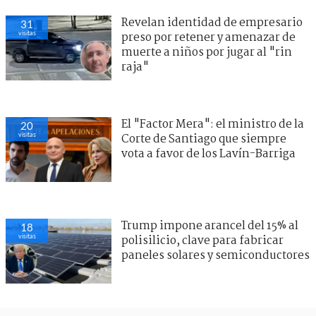
Revelan identidad de empresario
31
visitas
preso por retener y amenazar de
muerte a niños por jugar al "rin
raja"
El "Factor Mera": el ministro de la
20
visitas
Corte de Santiago que siempre
vota a favor de los Lavín-Barriga
Trump impone arancel del 15% al
18
visitas
polisilicio, clave para fabricar
paneles solares y semiconductores