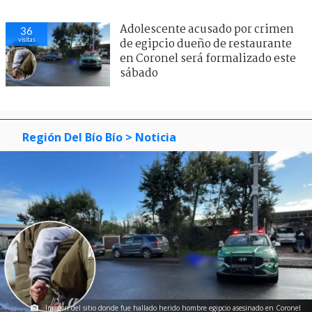
Adolescente acusado por crimen
36
visitas
de egipcio dueño de restaurante
en Coronel será formalizado este
sábado
Región Del Bío Bío
> Noticia
Imagen del sitio donde fue hallado herido hombre egipcio asesinado en Coronel