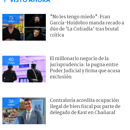
"No les tengo miedo": Fran
75
visitas
García-Huidobro manda recado a
dúo de ’La Cofradía’ tras brutal
crítica
El millonario negocio de la
40
visitas
jurisprudencia: la pugna entre
Poder Judicial y firma que acusa
exclusión
Contraloría acredita ocupación
36
visitas
ilegal de bien fiscal por parte de
delegado de Kast en Chañaral