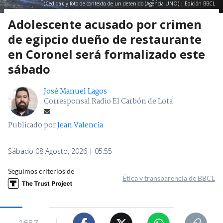
(Cedida); y foto de contexto de un detenido (Agencia UNO) | Edición BBCL
Adolescente acusado por crimen
de egipcio dueño de restaurante
en Coronel será formalizado este
sábado
José Manuel Lagos
Corresponsal Radio El Carbón de Lota
Publicado por
Jean Valencia
Sábado 08 Agosto, 2026 | 05:55
Seguimos criterios de
Ética y transparencia de BBCL
1687