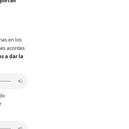
oportan
mas en los
nes acordes
 a dar la
ndo
r