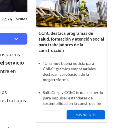
2475
visitas
CChC destaca programas de
salud, formación y atención social
para trabajadores de la
construcción
s usuarios
l servicio
"Una muy buena noticia para
Chile": gremios empresariales
ntre en
destacan aprobación de la
megarreforma
 los
SalfaCorp y CChC firman acuerdo
para impulsar estándares de
sus trabajos
sostenibilidad en la construcción
MÁS NOTICIAS