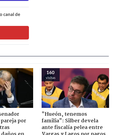
o canal de
160
visitas
 senador
"Hueón, tenemos
 pareja por
familia": Silber devela
tras
ante fiscalía pelea entre
n daños en
Vargas y Lagos por pagos