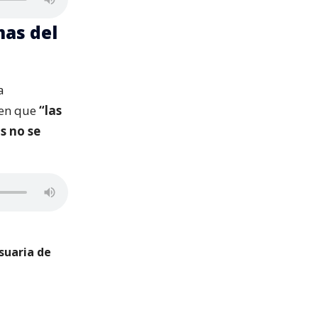
mas del
a
 en que
“las
s no se
suaria de