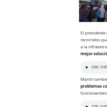
El presidente
recorridos qu
a la infraestr
mejor soluci
Martin tambié
problemas con
funcionamient