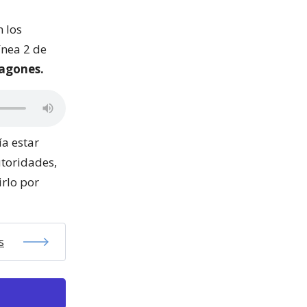
n los
ínea 2 de
vagones.
ía estar
utoridades,
rlo por
s