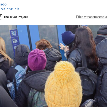
gado
 Valenzuela
Ética y transparenci