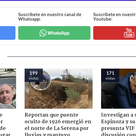
Suscríbete en nuestro canal de
Suscríbete en nuestr
Whatsapp:
Youtube:
199
171
visitas
visitas
e
Reportan que puente
Investigan a
or
oculto de 1926 emergió en
Espinoza y su
 de
el norte de La Serena por
presunta VIF 
jugar
lluvias y mantuvo
discusión co