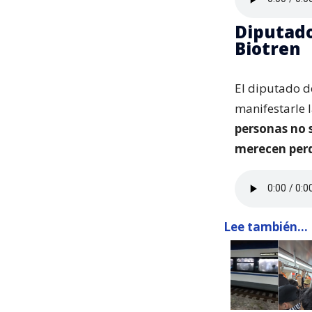
Diputado
Biotren
El diputado de
manifestarle 
personas no 
merecen perd
Lee también...