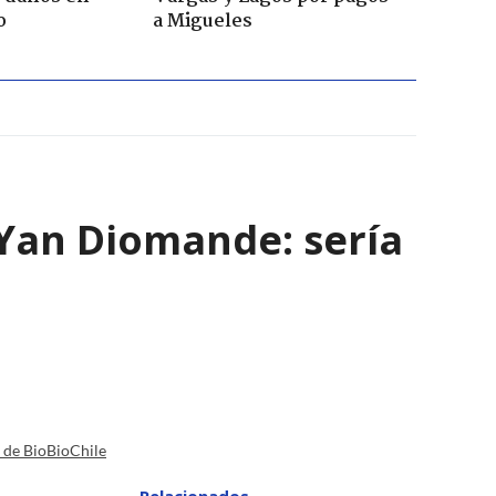
o
a Migueles
e Yan Diomande: sería
a de BioBioChile
Relacionados