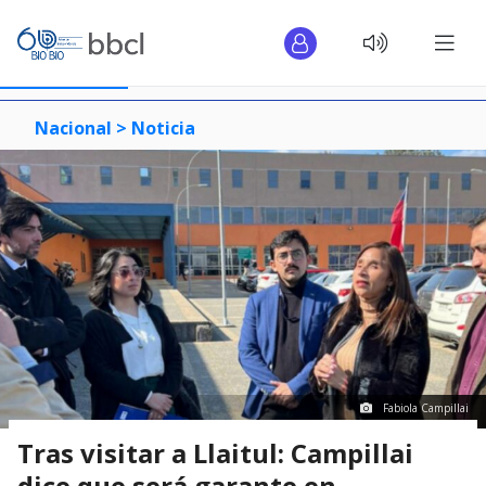
Nacional >
Noticia
Fabiola Campillai
Tras visitar a Llaitul: Campillai
dice que será garante en