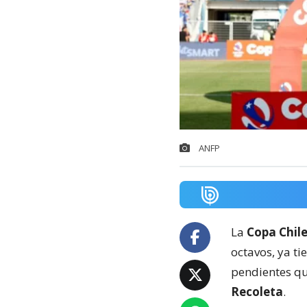
ANFP
La
Copa Chil
octavos, ya ti
pendientes qu
Recoleta
.