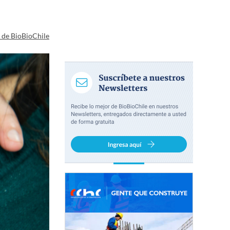
a de BioBioChile