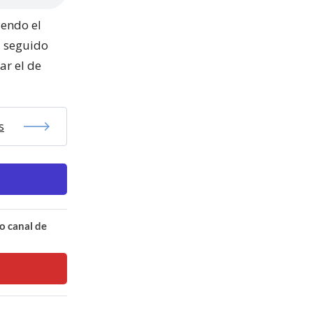
iendo el
, seguido
ar el de
s
o canal de