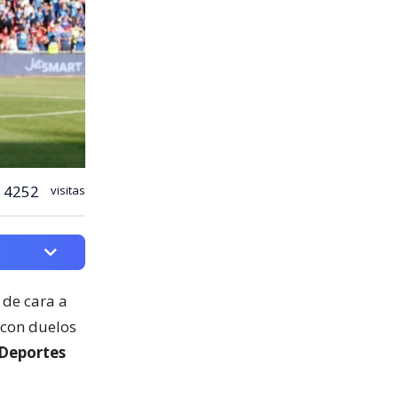
4252
visitas
 de cara a
, con duelos
 Deportes