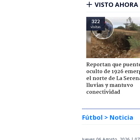
VISTO AHORA
322
visitas
Reportan que puent
oculto de 1926 emer
el norte de La Seren
lluvias y mantuvo
conectividad
Fútbol
> Noticia
Jueves 06 Agosto, 2026 | 07