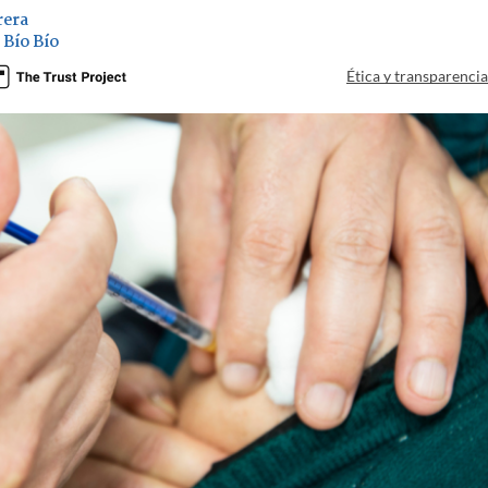
rera
 Bío Bío
Ética y transparenci