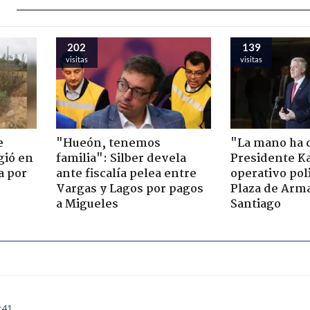
202
139
visitas
visitas
e
"Hueón, tenemos
"La mano ha 
gió en
familia": Silber devela
Presidente Ka
a por
ante fiscalía pelea entre
operativo poli
Vargas y Lagos por pagos
Plaza de Arm
a Migueles
Santiago
:41