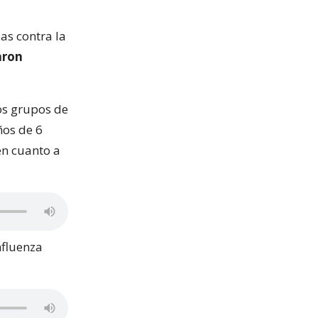
as contra la
aron
los grupos de
ños de 6
en cuanto a
nfluenza