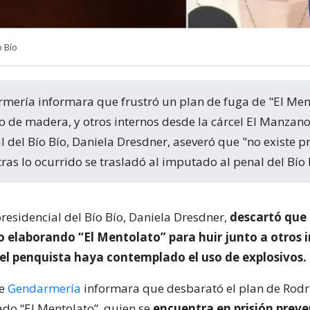
 Bío
 de madera, y otros internos desde la cárcel El Manzano,
 del Bío Bío, Daniela Dresdner, aseveró que "no existe p
tras lo ocurrido se trasladó al imputado al penal del Bío 
residencial del Bío Bío, Daniela Dresdner,
descartó que 
o elaborando “El Mentolato” para huir junto a otros 
cel penquista haya contemplado el uso de explosivos.
ue
Gendarmería
informara que desbarató el plan de Rod
o “El Mentolato”, quien se
encuentra en prisión preve