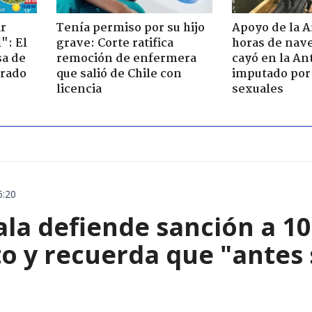
ir
Tenía permiso por su hijo
Apoyo de la 
": El
grave: Corte ratifica
horas de nave
sa de
remoción de enfermera
cayó en la An
trado
que salió de Chile con
imputado por 
licencia
sexuales
6:20
ala defiende sanción a 1
o y recuerda que "antes 