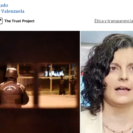
gado
 Valenzuela
Ética y transparenci