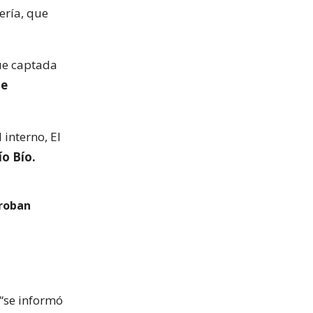
ería, que
fue captada
de
 interno, El
ío Bío.
 roban
 “se informó