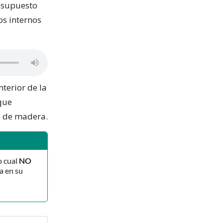
n supuesto
os internos
nterior de la
 que
o de madera.
o cual
NO
a en su