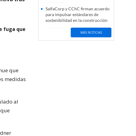
SalfaCorp y CChC firman acuerdo
para impulsar estándares de
sostenibilidad en la construcción
de fuga que
MÁS NOTICIAS
ahue que
es medidas
lado al
 que
sdner