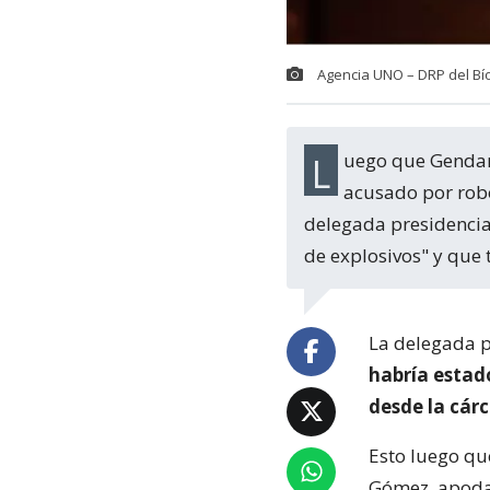
Agencia UNO – DRP del Bío
Luego que Gendarmería informara que frustró un plan de fuga de "El Mentolato",
acusado por robo
delegada presidencial
de explosivos" y que 
La delegada p
habría estad
desde la cár
Esto luego q
Gómez, apodad