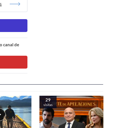
s
o canal de
29
visitas