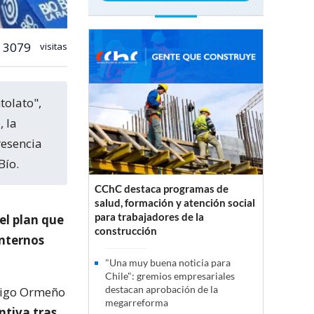
3079
visitas
 la
resencia
Bío.
CChC destaca programas de
salud, formación y atención social
para trabajadores de la
el plan que
construcción
internos
"Una muy buena noticia para
Chile": gremios empresariales
destacan aprobación de la
rigo Ormeño
megarreforma
ntiva tras