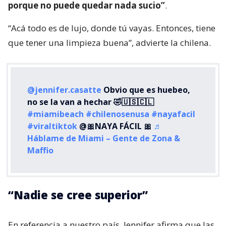
porque no puede quedar nada sucio”
.
“Acá todo es de lujo, donde tú vayas. Entonces, tiene
que tener una limpieza buena”, advierte la chilena.
@jennifer.casatte
Obvio que es huebeo,
no se la van a hechar 🤣🇺🇸🇨🇱
#miamibeach
#chilenosenusa
#nayafacil
#viraltiktok
@🎀NAYA FÁCIL 🎀
♬
Háblame de Miami – Gente de Zona &
Maffio
“Nadie se cree superior”
En referencia a nuestro país, Jennifer afirma que las