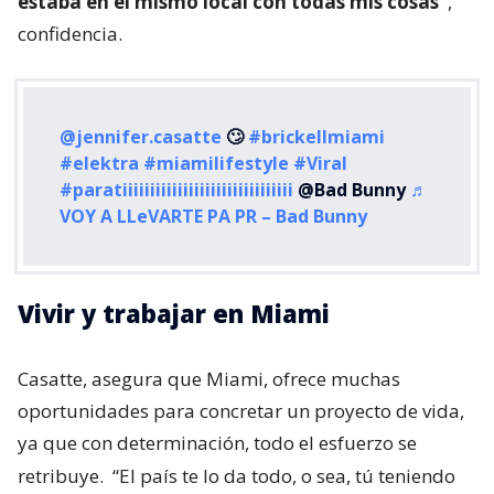
estaba en el mismo local con todas mis cosas”
,
confidencia.
@jennifer.casatte
🙄
#brickellmiami
#elektra
#miamilifestyle
#Viral
#paratiiiiiiiiiiiiiiiiiiiiiiiiiiiiiii
@Bad Bunny
♬
VOY A LLeVARTE PA PR – Bad Bunny
Vivir y trabajar en Miami
Casatte, asegura que Miami, ofrece muchas
oportunidades para concretar un proyecto de vida,
ya que con determinación, todo el esfuerzo se
retribuye.
“El país te lo da todo, o sea, tú teniendo