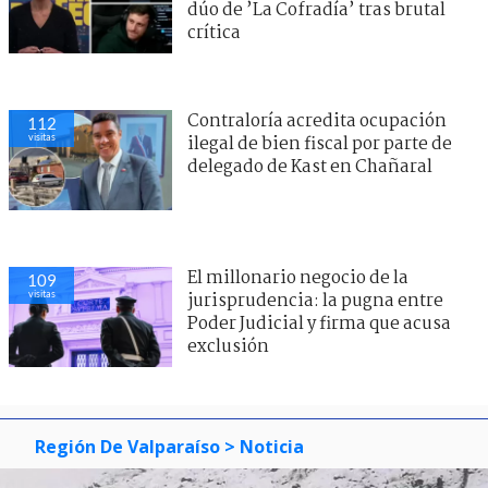
dúo de ’La Cofradía’ tras brutal
crítica
Contraloría acredita ocupación
112
visitas
ilegal de bien fiscal por parte de
delegado de Kast en Chañaral
El millonario negocio de la
109
visitas
jurisprudencia: la pugna entre
Poder Judicial y firma que acusa
exclusión
Región De Valparaíso
> Noticia