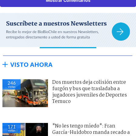
Mostrar Comentarios
VISTO AHORA
Dos muertos deja colisión entre
246
visitas
furgón y bus que trasladaba a
jugadores juveniles de Deportes
Temuco
"No les tengo miedo": Fran
171
visitas
García-Huidobro manda recado a