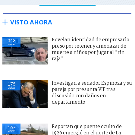
VISTO AHORA
Revelan identidad de empresario
343
visitas
preso por retener y amenazar de
muerte a niños por jugar al "rin
raja"
Investigan a senador Espinoza y su
175
visitas
pareja por presunta VIF tras
discusión con daños en
departamento
Reportan que puente oculto de
167
visitas
1926 emergió en el norte de La