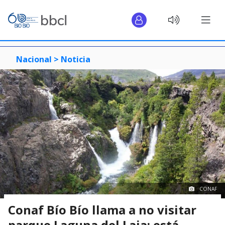
Nacional >
Noticia
CONAF
Conaf Bío Bío llama a no visitar
parque Laguna del Laja: está