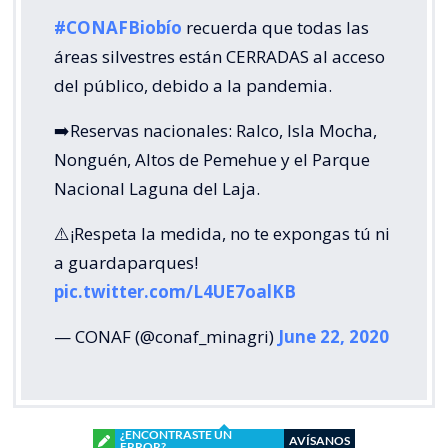
#CONAFBiobío
recuerda que todas las
áreas silvestres están CERRADAS al acceso
del público, debido a la pandemia.
➡️Reservas nacionales: Ralco, Isla Mocha,
Nonguén, Altos de Pemehue y el Parque
Nacional Laguna del Laja.
⚠️¡Respeta la medida, no te expongas tú ni
a guardaparques!
pic.twitter.com/L4UE7oalKB
— CONAF (@conaf_minagri)
June 22, 2020
¿ENCONTRASTE UN
AVÍSANOS
ERROR?